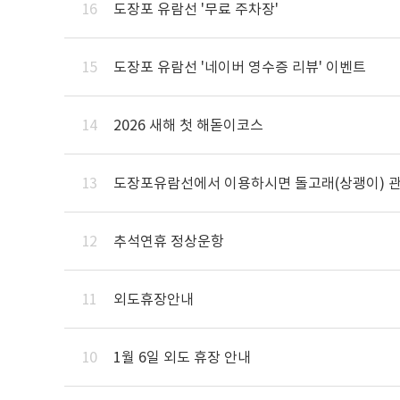
16
도장포 유람선 '무료 주차장'
15
도장포 유람선 '네이버 영수증 리뷰' 이벤트
14
2026 새해 첫 해돋이코스
13
도장포유람선에서 이용하시면 돌고래(상괭이) 
12
추석연휴 정상운항
11
외도휴장안내
10
1월 6일 외도 휴장 안내