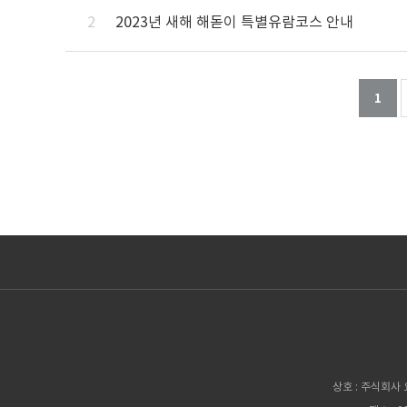
2
2023년 새해 해돋이 특별유람코스 안내
열린
1
상호 : 주식회사