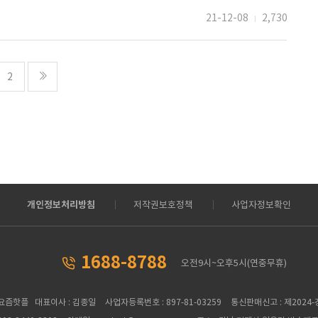
21-12-08
2,730
페이지
페이지
2
개인정보처리방침
저작권보호정책
사업자정보확인
1688-8788
오전9시~오후5시(연중무휴)
 요즘핫플 대표이사 : 김종일
사업자등록번호 : 897-81-03259
통신판매신고 : 제2024-