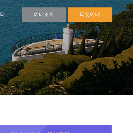
터
예매
조회
티켓
예매