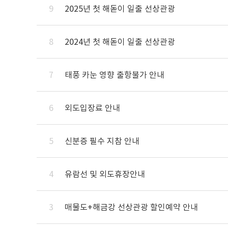
9
2025년 첫 해돋이 일출 선상관광
8
2024년 첫 해돋이 일출 선상관광
7
태풍 카눈 영향 출항불가 안내
6
외도입장료 안내
5
신분증 필수 지참 안내
4
유람선 및 외도휴장안내
3
매물도+해금강 선상관광 할인예약 안내